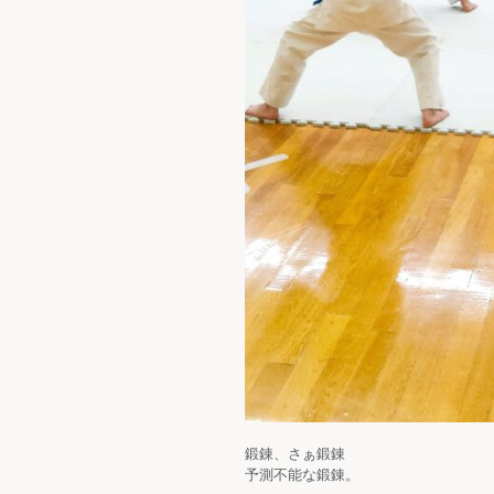
鍛錬、さぁ鍛錬
予測不能な鍛錬。