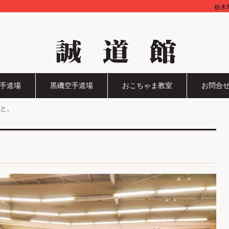
栃木
手道場
黒磯空手道場
おこちゃま教室
お問合
と。