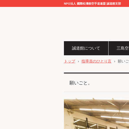
NPO法人 國際松濤館空手道連盟 誠道館支部
誠道館について
三島空
トップ
›
指導員のひとり言
›
願いご
願いごと。