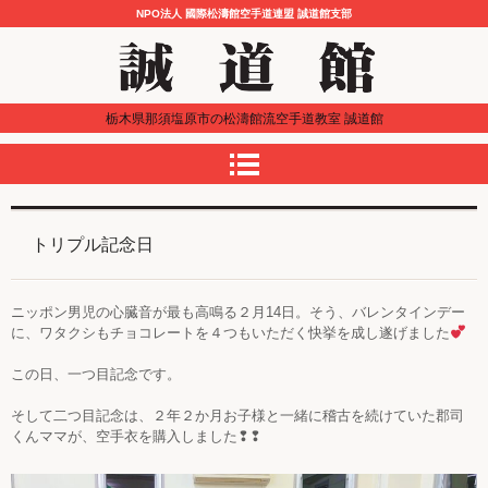
NPO法人 國際松濤館空手道連盟 誠道館支部
栃木県那須塩原市の松濤館流空手道教室 誠道館
トリプル記念日
ニッポン男児の心臓音が最も高鳴る２月14日。そう、バレンタインデー
に、ワタクシもチョコレートを４つもいただく快挙を成し遂げました
この日、一つ目記念です。
そして二つ目記念は、２年２か月お子様と一緒に稽古を続けていた郡司
くんママが、空手衣を購入しました❢❢