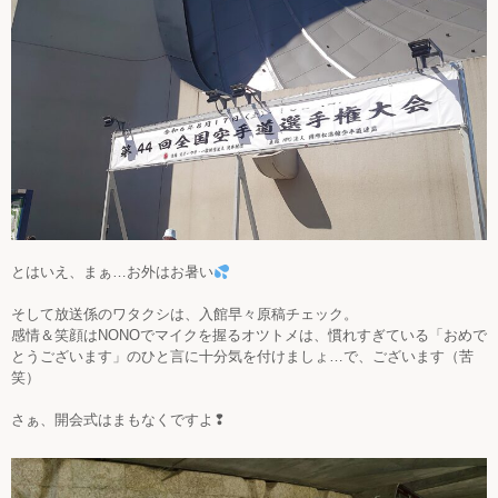
とはいえ、まぁ…お外はお暑い
そして放送係のワタクシは、入館早々原稿チェック。
感情＆笑顔はNONOでマイクを握るオツトメは、慣れすぎている「おめで
とうございます」のひと言に十分気を付けましょ…で、ございます（苦
笑）
さぁ、開会式はまもなくですよ❢