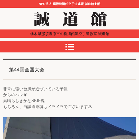
NPO法人 國際松濤館空手道連盟 誠道館支部
栃木県那須塩原市の松濤館流空手道教室 誠道館
第44回全国大会
非常に強い台風が近づいている予報
からのハレ☀
素晴らしきかなSKIF魂
もちろん、当誠道館魂もメラメラでございます♨