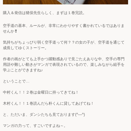
購入＆発信は猪俣先生らしく、まずは１巻完読。
空手道の基本、ルールが、非常にわかりやすく書かれているではありま
せんか❢
気持ちがちょっぴり弱く空手道って何？？の女の子が、空手道を通じて
成長してゆくストーリー。
作者の画がとても上手かつ躍動感ありで見ごたえありな中、空手の専門
用語や難しい動きがマンガで表現されているので、楽しみながら組手を
学ぶことができますね♪
ということで…
中村くん！！２巻は金曜日に持ってきてね！
木村くん！！１巻読んだら朴くんに貸してあげてね！
と、ただいま、ダンシたちも見ております(^―^)
マンガの力って、すごいですよね～。