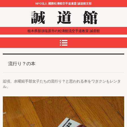
NPO法人 國際松濤館空手道連盟 誠道館支部
栃木県那須塩原市の松濤館流空手道教室 誠道館
流行り？の本
近頃、水曜組手部女子たちの流行り？と思われる本をワタクシもレンタ
ル。