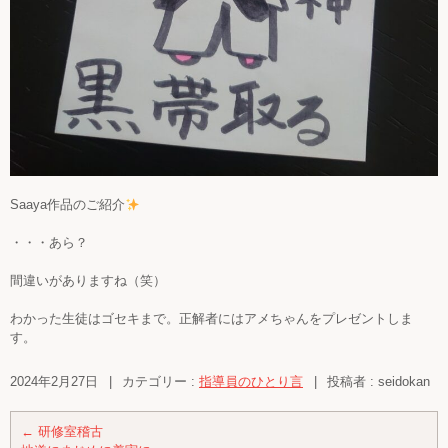
Saaya作品のご紹介
・・・あら？
間違いがありますね（笑）
わかった生徒はゴセキまで。正解者にはアメちゃんをプレゼントしま
す。
2024年2月27日
|
カテゴリー :
指導員のひとり言
|
投稿者 : seidokan
←
研修室稽古