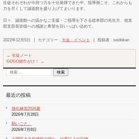
生徒それぞれが今持つ力を十分発揮できた中、指導側こそ、これからも
力を尽くして誠道館を盛り上げてまいります。
日々、誠道館への温かなご支援・ご指導を下さる総本部の先生方、他支
部支部長皆様への感謝と希望を目いっぱい込めて。
2022年12月5日
|
カテゴリー :
大会・イベント
|
投稿者 : seidokan
←
生徒ノート
GOGO雑巾がけ！
→
最近の投稿
強化練習2026夏
2026年7月28日
願いごと。
2026年7月8日
大田区大会初挑戦で得た、結果以上の宝物