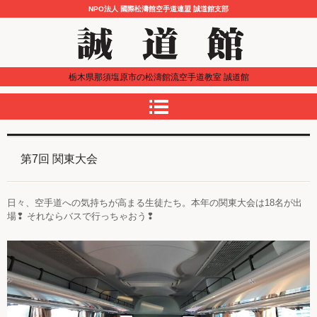
NPO法人 國際松濤館空手道連盟 誠道館支部
栃木県那須塩原市の松濤館流空手道教室 誠道館
第7回 関東大会
日々、空手道への気持ちが高まる生徒たち。本年の関東大会は18名が出
場❢ それならバスで行っちゃおう❢