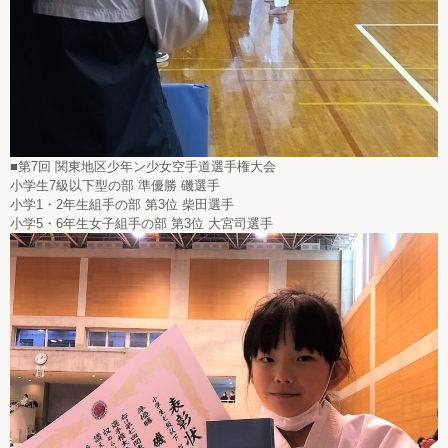
■第7回 関東地区少年ン少女空手道選手権大会
小学生7級以下型の部 準優勝 磯選手
小学1・2年生組手の部 第3位 柴田選手
小学5・6年生女子組手の部 第3位 大宮司選手