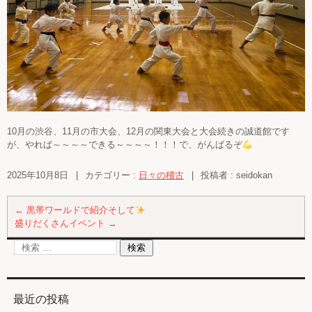
10月の渋谷、11月の市大会、12月の関東大会と大会続きの誠道館です
が、やれば～～～～できる～～～～！！！で、がんばるぞ
2025年10月8日
|
カテゴリー :
日々の稽古
|
投稿者 : seidokan
←
黒帯ワールドで紹介そして
盛りだくさんイベント
→
最近の投稿