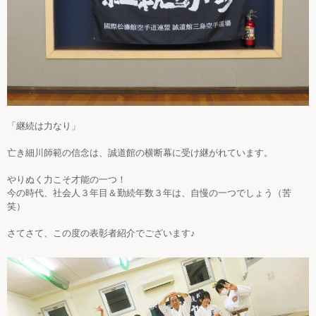
「継続は力なり」
亡き細川師範の信念は、誠道館の横断幕に受け継がれています。
やりぬく力こそ才能の一つ！
今の時代、社会人３年目＆勤続年数３年は、自慢の一つでしょう（苦
笑）
さてさて、この度の表彰者紹介でございます♪