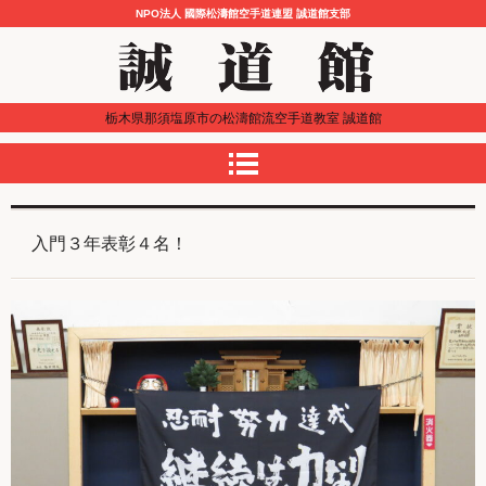
NPO法人 國際松濤館空手道連盟 誠道館支部
栃木県那須塩原市の松濤館流空手道教室 誠道館
入門３年表彰４名！