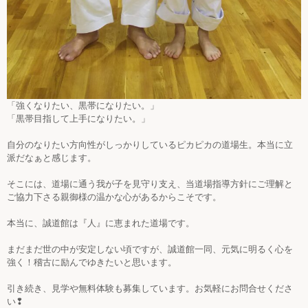
「強くなりたい、黒帯になりたい。」
「黒帯目指して上手になりたい。」
自分のなりたい方向性がしっかりしているピカピカの道場生。本当に立
派だなぁと感じます。
そこには、道場に通う我が子を見守り支え、当道場指導方針にご理解と
ご協力下さる親御様の温かな心があるからこそです。
本当に、誠道館は『人』に恵まれた道場です。
まだまだ世の中が安定しない頃ですが、誠道館一同、元気に明るく心を
強く！稽古に励んでゆきたいと思います。
引き続き、見学や無料体験も募集しています。お気軽にお問合せくださ
い❢