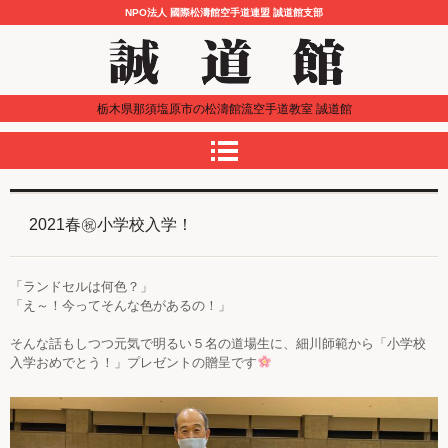
NPO法人 國際松濤館空手道連盟 誠道館支部
栃木県那須塩原市の松濤館流空手道教室 誠道館
2021春㊗小学校入学！
「ランドセルは何色？」
「え～！今ってそんな色があるの！」
そんな話もしつつ元気で明るい５名の道場生に、細川師範から「小学校
入学おめでとう！」プレゼントの贈呈です